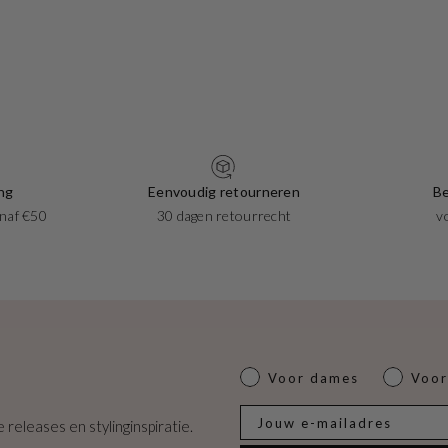
ng
Eenvoudig retourneren
Be
naf €50
30 dagen retourrecht
v
Dames of heren
Voor dames
Voor
E-mail
 releases en stylinginspiratie.