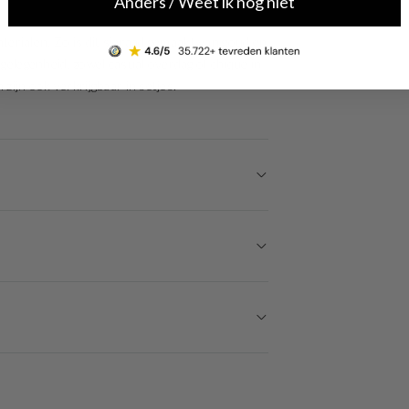
Anders / Weet ik nog niet
erialen. Zo is dit sieraad gemaakt van goud en
 gelegenheid, zowel casual overdag of chique in
ijn ook verkrijgbaar in setjes.