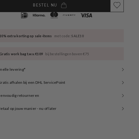
available
BESTEL NU
10% extra korting op sale-items
met code:
SALE10
Gratis work bag t.w.v. €109
bij bestellingen boven €75
nelle levering*
ratis afhalen bij een DHL ServicePoint
Eenvoudig retourneren
etaal op jouw manier - nu of later