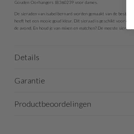
Gouden Oorhangers IB360239 voor dames.
De sieraden van isabel bernard worden gemaakt van de beste mat
heeft het een mooie goud kleur. Dit sieraad is geschikt voor elke
de avond. En houd je van mixen en matchen? De meeste sieraden z
Details
Garantie
Productbeoordelingen