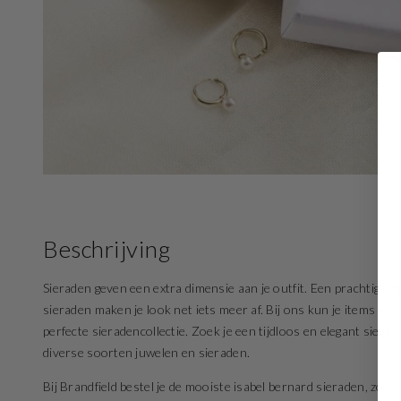
Beschrijving
Sieraden geven een extra dimensie aan je outfit. Een prachtige rin
sieraden maken je look net iets meer af. Bij ons kun je items mo
perfecte sieradencollectie. Zoek je een tijdloos en elegant sier
diverse soorten juwelen en sieraden.
Bij Brandfield bestel je de mooiste isabel bernard sieraden, zoa