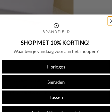
SHOP MET 10% KORTING!
Waar ben je vandaag voor aan het shoppen?
Horloges
g, een mooie ketting of tijdloze oorbellen,
Sieraden
oi met elkaar combineren en vind je jouw
aad? Wij hebben een uitgebreid assortiment met
Tassen
ls deze Isabel Bernard Rivoli Aimée 14 Karaat