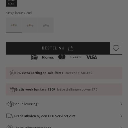
Variant
size
sold
out
Kies je kleur: Goud
or
unavailable
BESTEL NU
10% extra korting op sale-items
met code:
SALE10
Gratis work bag t.w.v. €109
bij bestellingen boven €75
Snelle levering*
Gratis afhalen bij een DHL ServicePoint
Eenvoudig retourneren