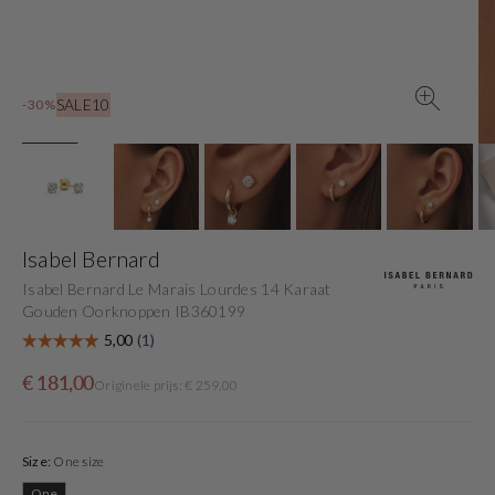
view
SALE10
-30%
Isabel Bernard
Isabel Bernard Le Marais Lourdes 14 Karaat
Gouden Oorknoppen IB360199
Sale
Originele
€ 181,00
Originele prijs: € 259,00
price
prijs
Size:
One size
One