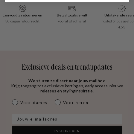
Eenvoudig retourneren
Betaal zoals je wilt
Uitstekende revi
30 dagen retourrecht
vooraf of achteraf
Trusted Shops geeft o
4.53
Exclusieve deals en trendupdates
We sturen ze direct naar jouw mailbox.
Krijg toegang tot exclusieve kortingen, early access, nieuwe
releases en stylinginspiratie.
dames & heren
Voor dames
Voor heren
E-mail
INSCHRIJVEN