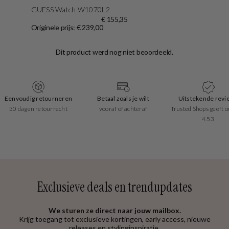
GUESS Watch W1070L2
€ 155,35
Originele prijs: € 239,00
Eenvoudig retourneren
Betaal zoals je wilt
Uitstekende revi
30 dagen retourrecht
vooraf of achteraf
Trusted Shops geeft o
4.53
Exclusieve deals en trendupdates
We sturen ze direct naar jouw mailbox.
Krijg toegang tot exclusieve kortingen, early access, nieuwe
releases en stylinginspiratie.