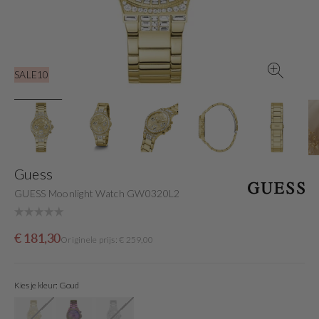
gallery
view
SALE10
Guess
GUESS Moonlight Watch GW0320L2
Sale
Originele
€ 181,30
Originele prijs: € 259,00
price
prijs
Kies je kleur: Goud