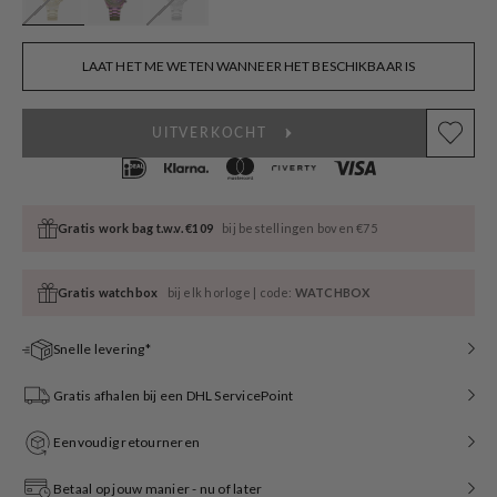
LAAT HET ME WETEN WANNEER HET BESCHIKBAAR IS
UITVERKOCHT
Gratis work bag t.w.v. €109
bij bestellingen boven €75
Gratis watchbox
bij elk horloge | code:
WATCHBOX
Snelle levering*
Gratis afhalen bij een DHL ServicePoint
Eenvoudig retourneren
Betaal op jouw manier - nu of later