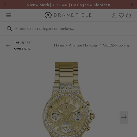
Skip to
Nieuw Merk | G-STAR | Horloges & Sieraden
content
Cart
Search
Terug naar
Home
Analoge Horloges
GUESS Moonlight Watch GW0320L2
overzicht
Open
media
1
in