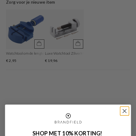
Zorg voor je nieuwe item
van rvs en heeft een diameter van 36 mm. De kleur van deze horlogeband is
goud en heeft een breedte van 18 mm. De horlogeband is gemaakt van rvs .
Met dit prachtige horloge ben je elke dag op de hoogte van de juiste tijd!
Watchtool om de lengte van de horlogeband aan te passen
Luxe Watchtool Zilverkleurig om je bandlengte aan te p
€ 2,95
€ 19,96
Deze items vind je misschien ook leuk
SHOP MET 10% KORTING!