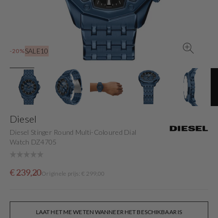
gallery
view
SALE10
-20%
Diesel
Diesel Stinger Round Multi-Coloured Dial
Watch DZ4705
Sale
Originele
€ 239,20
Originele prijs: € 299,00
price
prijs
LAAT HET ME WETEN WANNEER HET BESCHIKBAAR IS