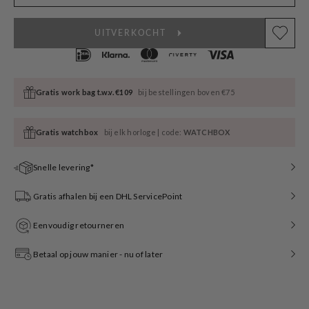
UITVERKOCHT
Gratis work bag t.w.v. €109
bij bestellingen boven €75
Gratis watchbox
bij elk horloge | code:
WATCHBOX
Snelle levering*
Gratis afhalen bij een DHL ServicePoint
Eenvoudig retourneren
Betaal op jouw manier - nu of later