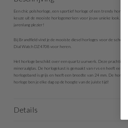
Een chic polshorloge, een sportief horloge of een trendy horloge
keuze uit de mooiste horlogemerken voor jouw unieke look. Ga vo
jarenlang plezier!
Bij Brandfield vind je de mooiste diesel horloges voor de scherps
Dial Watch DZ4708 voor heren.
Het horloge beschikt over een quartz uurwerk. Deze prachtige wijz
mineraalglas. De horlogekast is gemaakt van rvs en heeft een d
horlogeband is grijs en heeft een breedte van 24 mm. De horloge
horloge ben je elke dag op de hoogte van de juiste tijd!
Details