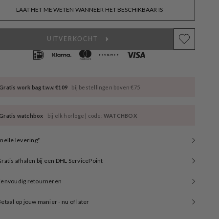
LAAT HET ME WETEN WANNEER HET BESCHIKBAAR IS
UITVERKOCHT
Gratis work bag t.w.v. €109
bij bestellingen boven €75
Gratis watchbox
bij elk horloge | code:
WATCHBOX
nelle levering*
ratis afhalen bij een DHL ServicePoint
Eenvoudig retourneren
etaal op jouw manier - nu of later