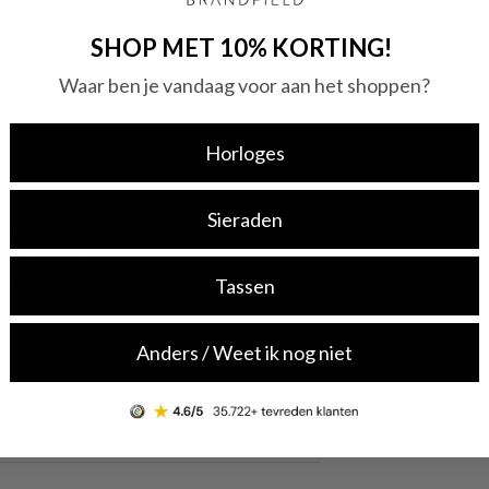
SHOP MET 10% KORTING!
 met verwisselbaar bandje? Bij ons heb je ruime
or een horloge dat bij jou past en geniet van
Waar ben je vandaag voor aan het shoppen?
Horloges
te prijs, zoals dit Diesel Stinger Round Grey
Sieraden
erplaat is grijs en is afgedekt met kwalitatief
iameter van 46 mm. De kleur van deze
Tassen
band is gemaakt van rvs . Met dit prachtige
Anders / Weet ik nog niet