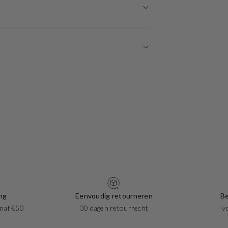
ng
Eenvoudig retourneren
Be
naf €50
30 dagen retourrecht
v