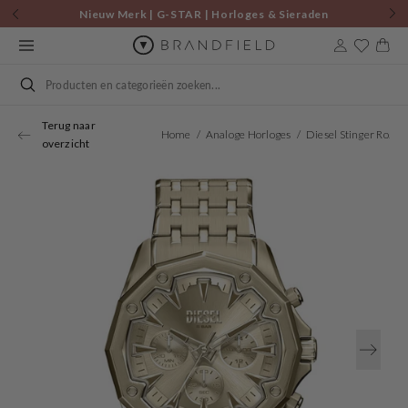
Skip to
Nieuw Merk | G-STAR | Horloges & Sieraden
content
Cart
Search
Terug naar
Home
Analoge Horloges
Diesel Stinger Round Gold Dial Watch DZ4707
overzicht
Open
media
1
in