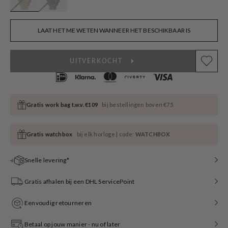
LAAT HET ME WETEN WANNEER HET BESCHIKBAAR IS
UITVERKOCHT
Gratis work bag t.w.v. €109
bij bestellingen boven €75
Gratis watchbox
bij elk horloge | code:
WATCHBOX
Snelle levering*
Gratis afhalen bij een DHL ServicePoint
Eenvoudig retourneren
Betaal op jouw manier - nu of later