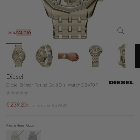
gallery
view
SALE10
-20%
Diesel
Diesel Stinger Round Gold Dial Watch DZ4707
Sale
Originele
€ 239,20
Originele prijs: € 299,00
price
prijs
Kies je kleur: Goud