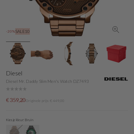
gallery
view
SALE10
-20%
Diesel
Diesel Mr. Daddy Slim Men's Watch DZ7493
Sale
Originele
€ 359,20
Originele prijs: € 449,00
price
prijs
Kies je kleur: Bruin