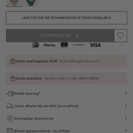
LAAT HET ME WETEN WANNEER HET BESCHIKBAAR IS
UITVERKOCHT
Gratis work bag t.w.v. €109
bij bestellingen boven €75
Gratis watchbox
bij elk horloge | code:
WATCHBOX
Snelle levering*
Gratis afhalen bij een DHL ServicePoint
Eenvoudig retourneren
Betaal op jouw manier - nu of later