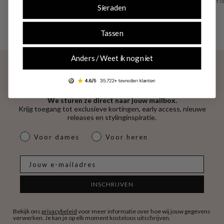
30 dagen retourrecht
vooraf of achteraf
Trusted Shops geeft o
Sieraden
4.53
Tassen
Anders / Weet ik nog niet
Exclusieve deals en trendupdates
We sturen ze direct naar jouw mailbox.
Krijg toegang tot exclusieve kortingen, early access, nieuwe
releases en stylinginspiratie.
dames & heren
Voor dames
Voor heren
E-mail
INSCHRIJVEN
Bekijk ons
privacybeleid
voor meer informatie over hoe wij jouw gegevens
verwerken. Je kan je op elk moment kosteloos uitschrijven.