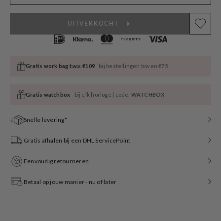
UITVERKOCHT
Gratis work bag t.w.v. €109
bij bestellingen boven €75
Gratis watchbox
bij elk horloge | code:
WATCHBOX
Snelle levering*
Gratis afhalen bij een DHL ServicePoint
Eenvoudig retourneren
Betaal op jouw manier - nu of later