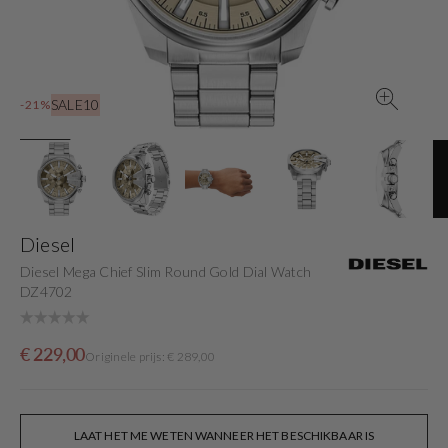
gallery
view
SALE10
-21%
Diesel
Diesel Mega Chief Slim Round Gold Dial Watch
DZ4702
Sale
Originele
€ 229,00
Originele prijs: € 289,00
price
prijs
LAAT HET ME WETEN WANNEER HET BESCHIKBAAR IS