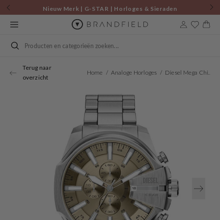
Skip to
Nieuw Merk | G-STAR | Horloges & Sieraden
content
Cart
Search
Terug naar
Home
Analoge Horloges
Diesel Mega Chief Slim Round Gold Dial Watch DZ4702
overzicht
Open
media
1
in