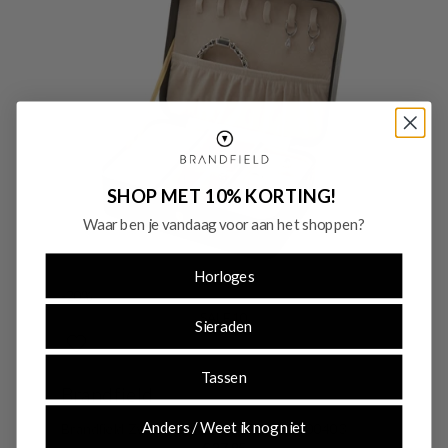
SHOP MET 10% KORTING!
Waar ben je vandaag voor aan het shoppen?
Horloges
-20%
SALE10
Sieraden
Tassen
Brandfield
Anders / Weet ik nog niet
Brandfield Zwarte Sieradendoos BFJB100403
€ 27,95