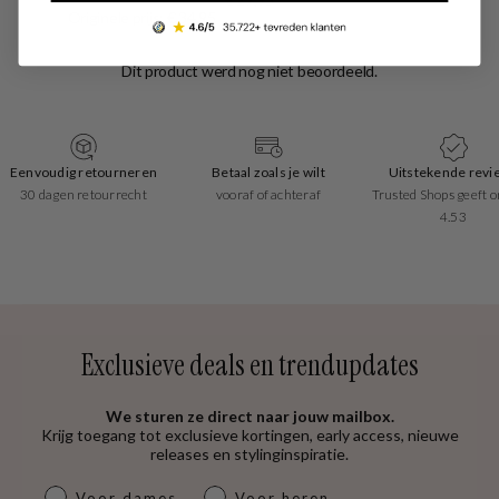
Originele prijs: € 34,95
Eenvoudig retourneren
Betaal zoals je wilt
Uitstekende revi
30 dagen retourrecht
vooraf of achteraf
Trusted Shops geeft o
4.53
Exclusieve deals en trendupdates
We sturen ze direct naar jouw mailbox.
Krijg toegang tot exclusieve kortingen, early access, nieuwe
releases en stylinginspiratie.
dames & heren
Voor dames
Voor heren