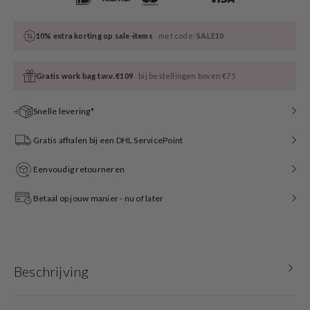
10% extra korting op sale-items
met code:
SALE10
Gratis work bag t.w.v. €109
bij bestellingen boven €75
Snelle levering*
Gratis afhalen bij een DHL ServicePoint
Eenvoudig retourneren
Betaal op jouw manier - nu of later
Beschrijving
Een sieradendoos is de ideale manier om je favoriete sieraden veilig en