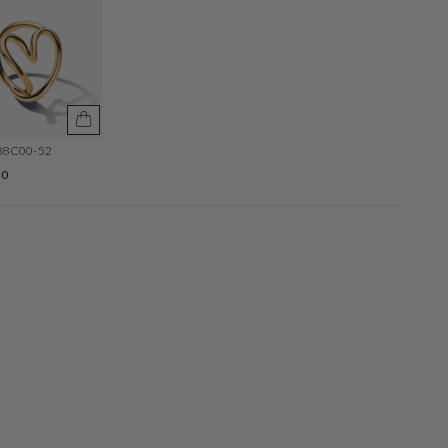
88C00-52
30