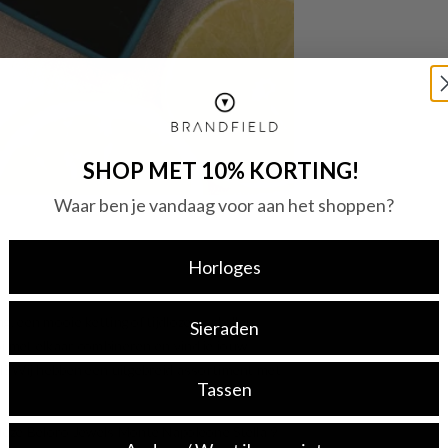
SHOP MET 10% KORTING!
Waar ben je vandaag voor aan het shoppen?
Horloges
g, een mooie ketting of tijdloze oorbellen,
Sieraden
oi met elkaar combineren en vind je jouw
aad? Wij hebben een uitgebreid assortiment met
Tassen
s deze Beloro Jewels Monte Napoleone Stella 9