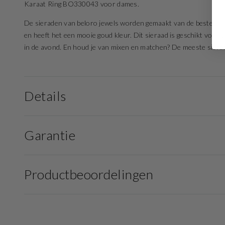
Karaat Ring BO330043 voor dames.
De sieraden van beloro jewels worden gemaakt van de beste mate
en heeft het een mooie goud kleur. Dit sieraad is geschikt voor 
in de avond. En houd je van mixen en matchen? De meeste sierade
Details
Garantie
Productbeoordelingen