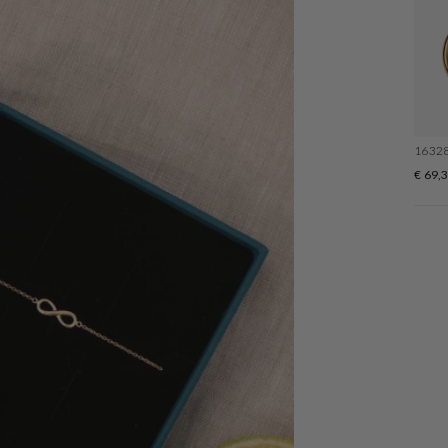
1632
€ 69,