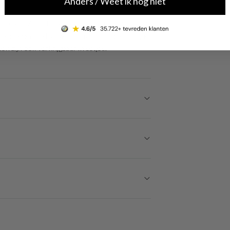
Anders / Weet ik nog niet
rialen. Zo is dit sieraad gemaakt van 9 karaat
elke gelegenheid, zowel casual overdag of chique
n zijn ook verkrijgbaar in setjes.