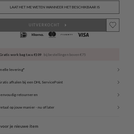
t
out
out
out
out
out
or
or
or
or
or
LAAT HET ME WETEN WANNEER HET BESCHIKBAAR IS
available
unavailable
unavailable
unavailable
unavailable
unavailable
UITVERKOCHT
Gratis work bag t.w.v. €109
bij bestellingen boven €75
nelle levering*
ratis afhalen bij een DHL ServicePoint
Eenvoudig retourneren
etaal op jouw manier - nu of later
voor je nieuwe item