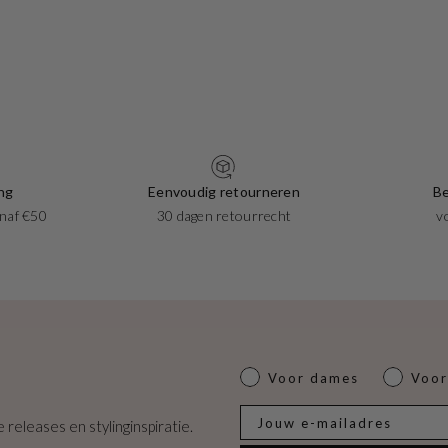
ng
Eenvoudig retourneren
Be
naf €50
30 dagen retourrecht
v
Dames of heren
Voor dames
Voor
E-mail
 releases en stylinginspiratie.