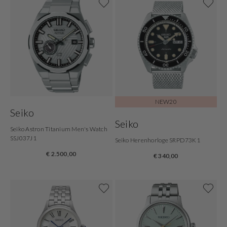
NEW20
Seiko
Seiko
Seiko Astron Titanium Men's Watch
SSJ037J1
Seiko Herenhorloge SRPD73K1
€ 2.500,00
€ 340,00