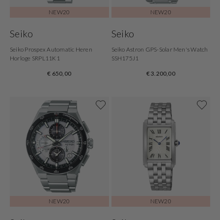
NEW20
NEW20
Seiko
Seiko
Seiko Prospex Automatic Heren
Seiko Astron GPS-Solar Men's Watch
Horloge SRPL11K1
SSH175J1
€ 650,00
€ 3.200,00
NEW20
NEW20