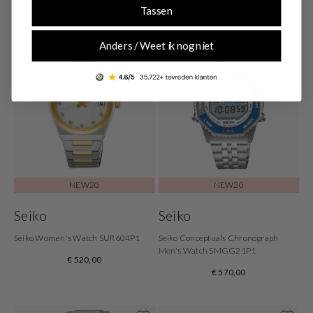
€ 290,00
Tassen
Anders / Weet ik nog niet
NEW20
NEW20
Seiko
Seiko
Seiko Women's Watch SUR604P1
Seiko Conceptuals Chronograph
Men's Watch SMGG21P1
€ 520,00
€ 570,00