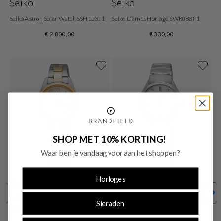
Seiko
Seiko
Seiko Astron Solar Watch SSH153J1
Seiko Dames Horloge SWR083P1
€ 2.800,00
€ 330,00
SHOP MET 10% KORTING!
Waar ben je vandaag voor aan het shoppen?
NEW20
NEW20
Horloges
Seiko
Seiko
Seiko New Link Women's Watch
Seiko Women's Watch SUR615P1
Sieraden
SUR454P1
€ 470,00