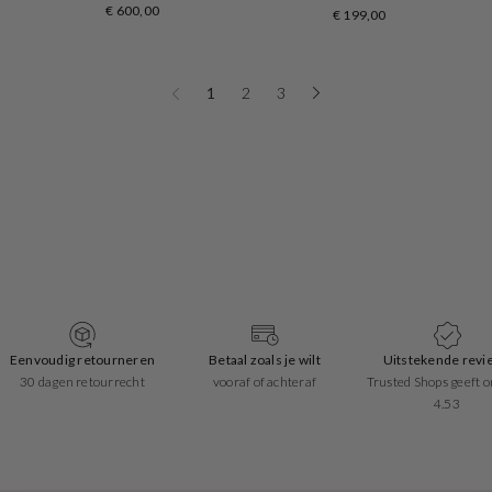
€ 600,00
€ 199,00
1
2
3
Betaal zoals je wilt
Uitstekende reviews
Snelle leverin
vooraf of achteraf
Trusted Shops geeft ons een
1-2 werkdagen
4.53