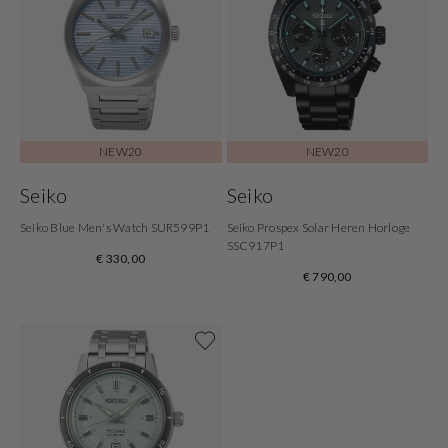
NEW20
NEW20
Seiko
Seiko
Seiko Blue Men's Watch SUR599P1
Seiko Prospex Solar Heren Horloge
SSC917P1
€ 330,00
€ 790,00
Shop now