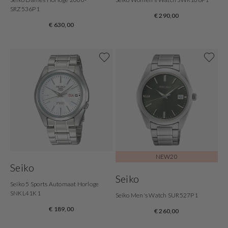
SRZ536P1
€ 290,00
€ 630,00
NEW20
Seiko
Seiko
Seiko 5 Sports Automaat Horloge
SNKL41K1
Seiko Men's Watch SUR527P1
€ 189,00
€ 260,00