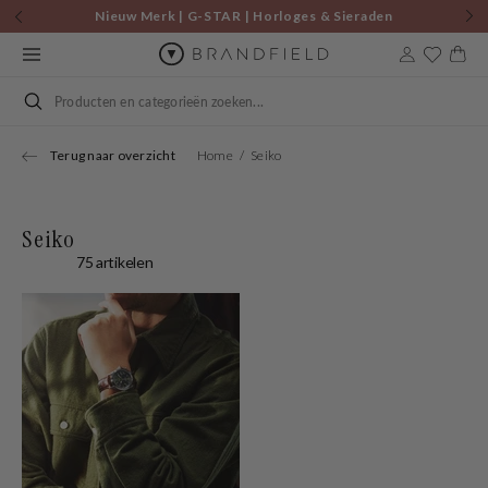
Skip to
Nieuw Merk | G-STAR | Horloges & Sieraden
content
Cart
Search
Terug naar overzicht
Home
Seiko
Seiko
75 artikelen