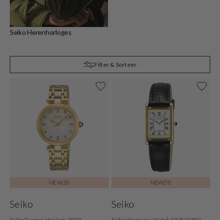
S
Seiko Herenhorloges
Filter & Sorteer
NEW20
NEW20
Seiko
Seiko
Seiko Dames Horloge 2000-
Seiko Women's Watch SWR108P1