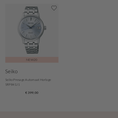
Shop nu
NEW20
Seiko
Seiko Presage Automaat Horloge
SRP841J1
€ 399,00