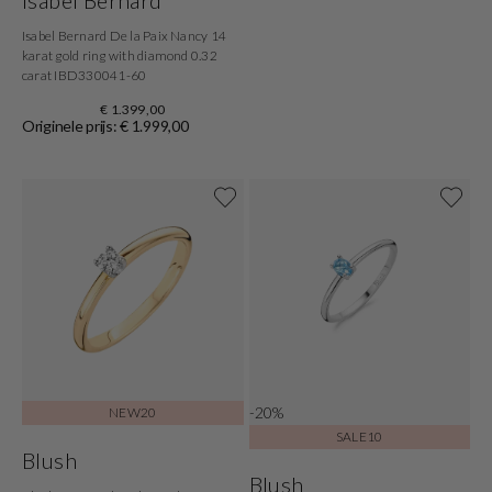
Isabel Bernard
Isabel Bernard De la Paix Nancy 14
karat gold ring with diamond 0.32
carat IBD330041-60
€ 1.399,00
Originele prijs: € 1.999,00
-20%
NEW20
SALE10
Blush
Blush