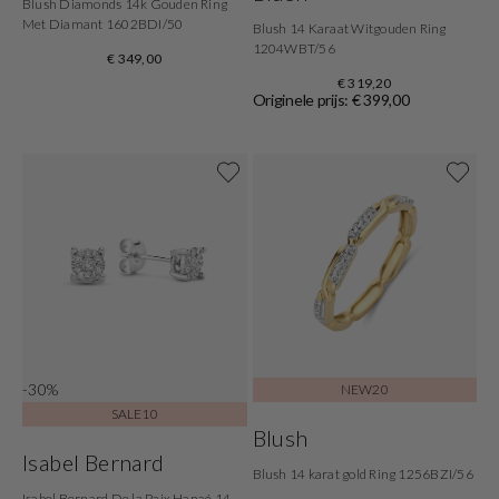
Blush Diamonds 14k Gouden Ring
Met Diamant 1602BDI/50
Blush 14 Karaat Witgouden Ring
1204WBT/56
€ 349,00
€ 319,20
Originele prijs: € 399,00
-30%
NEW20
SALE10
Blush
Isabel Bernard
Blush 14 karat gold Ring 1256BZI/56
Isabel Bernard De la Paix Hanaé 14