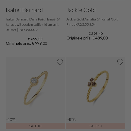
Isabel Bernard
Jackie Gold
Isabel Bernard De la Paix Hanaé 14
Jackie Gold Amalia 14 Karat Gold
karaat witgouden collier | diamant
Ring JKR25.558.54
0.08 ct | IBD350009
€ 293,40
Originele prijs: € 489,00
€ 699,00
Originele prijs: € 999,00
-40%
-40%
SALE10
SALE10