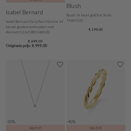
Blush
Isabel Bernard
Blush 14 karat gold Ear Studs
7360YGO
Isabel Bernard De la Paix Maxime 14
karaat gouden oorknoppen met
€ 199,00
diamant 0.26 ct IBD360020
€ 699,00
Originele prijs: € 999,00
-30%
-40%
SALE10
SALE10