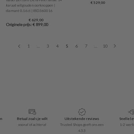
€ 529,00
karaat witgouden oorknoppen |
diamant 0.16 ct | IBD360016
€ 629,00
Originele prijs: € 899,00
1
…
3
4
5
6
7
…
10
Betaal zoals je wilt
Uitstekende reviews
Snelle leverin
vooraf of achteraf
Trusted Shops geeft ons een
1-2 werkdagen
4.53