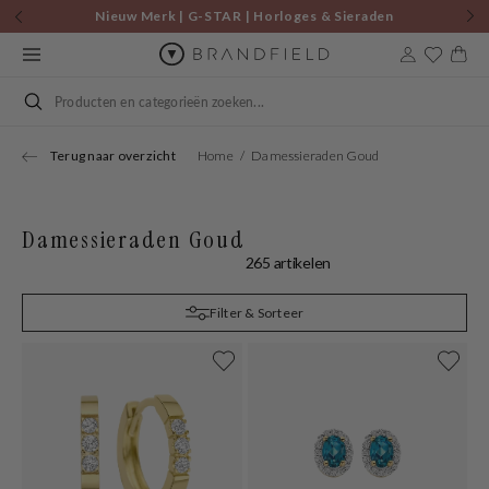
Skip to
Nieuw Merk | G-STAR | Horloges & Sieraden
content
Cart
Search
Terug naar overzicht
Home
Damessieraden Goud
Damessieraden Goud
265 artikelen
Filter & Sorteer