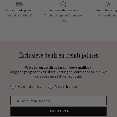
Betaal zoals je wilt
Uitstekende reviews
Snelle leverin
vooraf of achteraf
Trusted Shops geeft ons een
1-2 werkdagen
4.53
Exclusieve deals en trendupdates
We sturen ze direct naar jouw mailbox.
Krijg toegang tot exclusieve kortingen, early access, nieuwe
releases en stylinginspiratie.
dames & heren
Voor dames
Voor heren
E-mail
INSCHRIJVEN