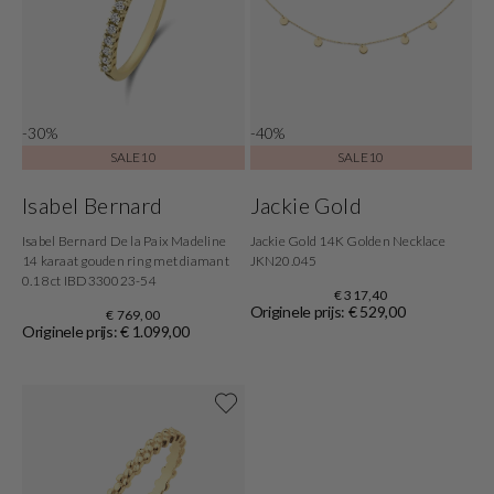
-30%
-40%
SALE10
SALE10
Isabel Bernard
Jackie Gold
Isabel Bernard De la Paix Madeline
Jackie Gold 14K Golden Necklace
14 karaat gouden ring met diamant
JKN20.045
0.18 ct IBD330023-54
€ 317,40
Originele prijs: € 529,00
€ 769,00
Originele prijs: € 1.099,00
Shop now