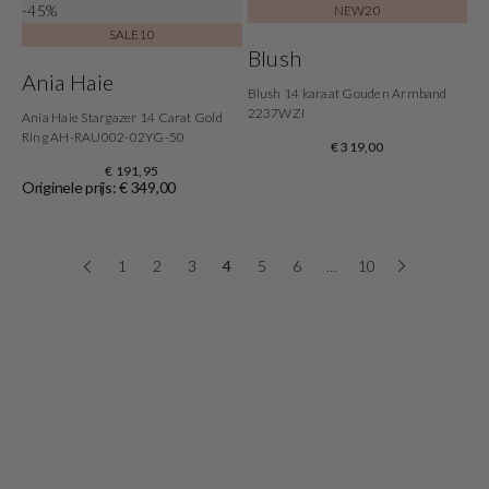
-45%
NEW20
SALE10
Blush
Ania Haie
Blush 14 karaat Gouden Armband
2237WZI
Ania Haie Stargazer 14 Carat Gold
Ring AH-RAU002-02YG-50
€ 319,00
€ 191,95
Originele prijs: € 349,00
1
2
3
4
5
6
…
10