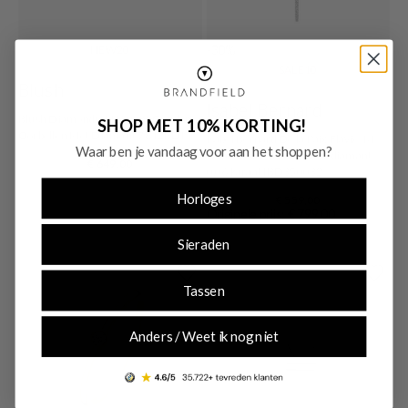
-30%
NEW20
SALE10
Blush
Isabel Bernard
Blush Diamonds 14 Karaat Gouden
SHOP MET 10% KORTING!
Oorbellen Met Diamant 7612BDI
Isabel Bernard De la Paix Flavie 14
Waar ben je vandaag voor aan het shoppen?
karaat gouden collier met diamant
€ 649,00
0.06 karaat IBD350032
Horloges
€ 559,00
Originele prijs: € 799,00
Sieraden
Tassen
Anders / Weet ik nog niet