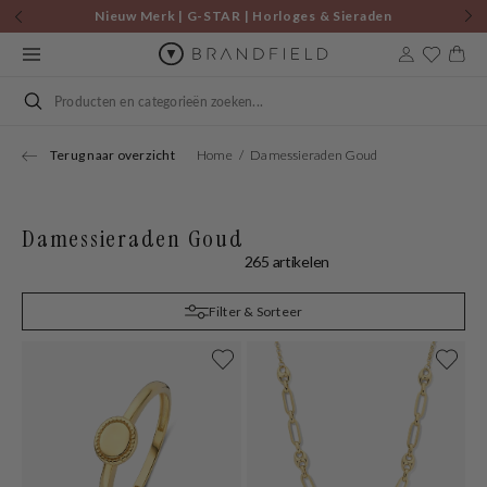
Skip to
Nieuw Merk | G-STAR | Horloges & Sieraden
content
Cart
Search
Terug naar overzicht
Home
Damessieraden Goud
Damessieraden Goud
265 artikelen
Filter & Sorteer