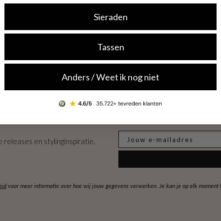
Sieraden
ng
Eenvoudig retourneren
Be
naf €50
30 dagen retourrecht
v
Tassen
Anders / Weet ik nog niet
Dames of heren
Voor dames
Voor
E-mail
 releases en stylinginspiratie.
eid
voor meer informatie over hoe wij jouw gegevens verwerken. Je kan je op elk moment ko