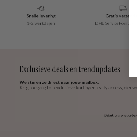
Snelle levering
Gratis verzendi
1-2 werkdagen
DHL ServicePoints va
Exclusieve deals en trendupdates
We sturen ze direct naar jouw mailbox.
Krijg toegang tot exclusieve kortingen, early access, nieuwe
Bekijk ons
privacybel