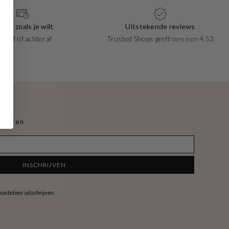
taal zoals je wilt
Uitstekende reviews
ooraf of achteraf
Trusted Shops geeft ons een 4.53
 heren
INSCHRIJVEN
steloos uitschrijven.