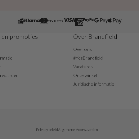
s en promoties
Over Brandfield
Over ons
ormatie
#YesBrandfield
r
Vacatures
orwaarden
Onze winkel
Juridische informatie
Privacybeleid
Algemene Voorwaarden