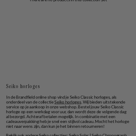
Seiko horloges
In de Brandfield online shop vind je Seiko Classic horloges, als
onderdeel van de collectie
Seiko horloges
. Wij bieden uitstekende
service op je aankoop in onze webshop. Bestel jouw Seiko Classic
horloge op een werkdag voor uur, dan wordt deze de volgende dag
al bezorgd. Achteraf betalen mogelijk. In combinatie met een
cadeauverpakking heb je snel een stijlvol cadeau. Mocht het horloge
niet naar wens zijn, dan kun je het binnen retourneren!
Bekijk ook andere Seiko collecties:
Seiko Solar
|
Seiko Chronograph