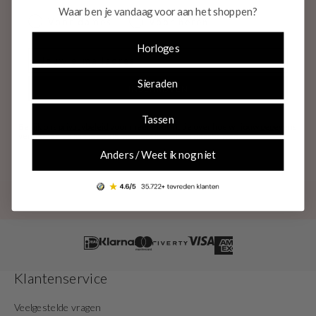
Waar ben je vandaag voor aan het shoppen?
dames & heren
Voor dames
Voor heren
Horloges
E-mail
Sieraden
INSCHRIJVEN
Tassen
Bekijk ons
privacybeleid
voor meer informatie over hoe wij jouw gegevens
verwerken. Je kan je op elk moment kosteloos uitschrijven.
Anders / Weet ik nog niet
Klantenservice
Veelgestelde vragen