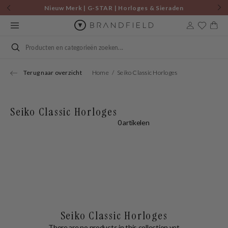
Skip to
Nieuw Merk | G-STAR | Horloges & Sieraden
content
Cart
Search
Terug naar overzicht
Home
Seiko Classic Horloges
Seiko Classic Horloges
0 artikelen
Seiko Classic Horloges
There are no products in this collection yet