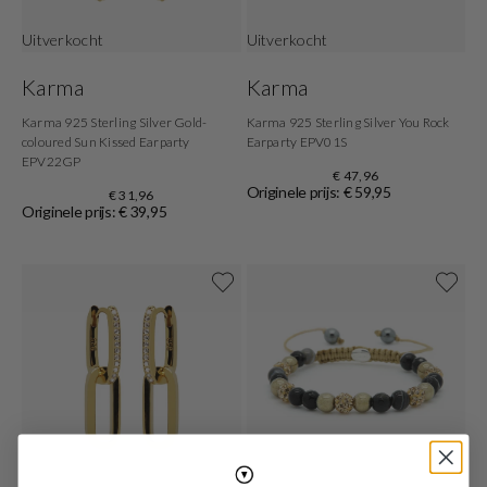
Uitverkocht
Uitverkocht
Karma
Karma
Karma 925 Sterling Silver Gold-
Karma 925 Sterling Silver You Rock
coloured Sun Kissed Earparty
Earparty EPV01S
EPV22GP
€ 47,96
Originele prijs: € 59,95
€ 31,96
Originele prijs: € 39,95