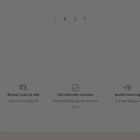
1
2
Betaal zoals je wilt
Uitstekende reviews
Snelle leverin
vooraf of achteraf
Trusted Shops geeft ons een
1-2 werkdagen
4.53