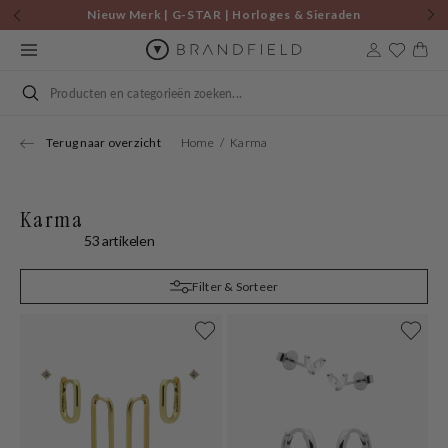
Skip to
Nieuw Merk | G-STAR | Horloges & Sieraden
content
Cart
Search
Terug naar overzicht
Home
Karma
Karma
53 artikelen
Filter & Sorteer