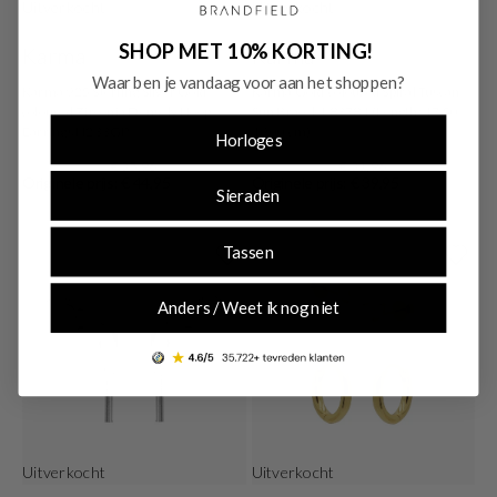
Uitverkocht
Uitverkocht
SHOP MET 10% KORTING!
Karma
Karma
Waar ben je vandaag voor aan het shoppen?
Karma 925 Sterling Silver Gold-
Karma Gold-coloured Spiral Tuscan
coloured Zirconia Densely Hoop
Sun Bracelet 83784 (Length: 17.50 -
Earrings H233GP
19.00 cm)
Horloges
€ 35,96
€ 31,96
Originele prijs: € 44,95
Originele prijs: € 39,95
Sieraden
Tassen
Anders / Weet ik nog niet
Uitverkocht
Uitverkocht