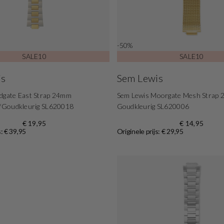
-50%
SALE10
SALE10
is
Sem Lewis
ldgate East Strap 24mm
Sem Lewis Moorgate Mesh Strap
g/Goudkleurig SL620018
Goudkleurig SL620006
€ 19,95
€ 14,95
s: € 39,95
Originele prijs: € 29,95
Shop nu