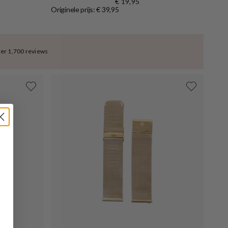
€ 19,95
Originele prijs: € 39,95
ver 1,700 reviews