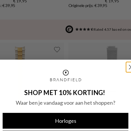
€ 19,95
€ 19,95
s: € 39,95
Originele prijs: € 39,95
Rated 4.57 based on o
SHOP MET 10% KORTING!
Waar ben je vandaag voor aan het shoppen?
Horloges