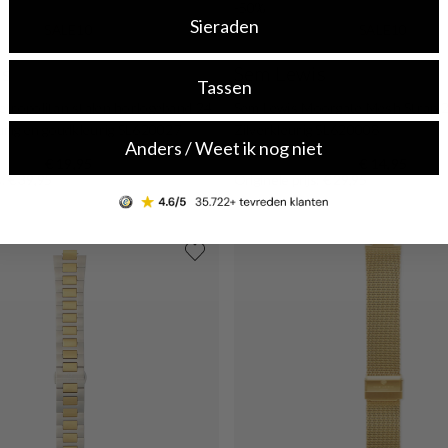
-50%
Sieraden
SALE10
SALE10
is
Sem Lewis
Tassen
tropolitan stalen horlogeband 24
Sem Lewis Moorgate Mesh Strap
urig en goudkleurig SL620027
Zilverkleurig SL620008
Anders / Weet ik nog niet
€ 19,95
€ 14,95
s: € 39,95
Originele prijs: € 29,95