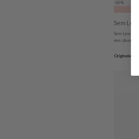
-50%
Sem Lew
Sem Lewis Me
mm zilverkle
Originele prij