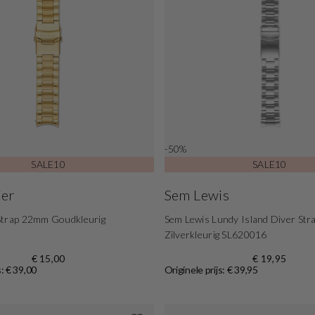
-50%
SALE10
SALE10
ier
Sem Lewis
Strap 22mm Goudkleurig
Sem Lewis Lundy Island Diver St
Zilverkleurig SL620016
€ 15,00
€ 19,95
s: € 39,00
Originele prijs: € 39,95