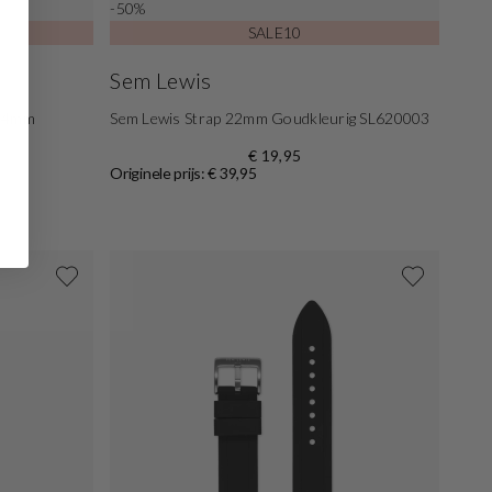
-50%
SALE10
Sem Lewis
 24mm
Sem Lewis Strap 22mm Goudkleurig SL620003
€ 19,95
Originele prijs: € 39,95