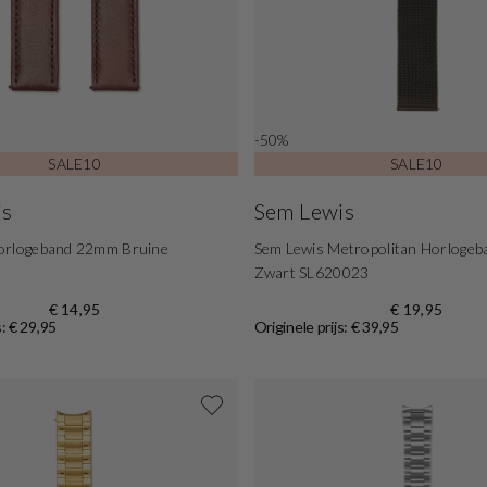
-50%
SALE10
SALE10
is
Sem Lewis
orlogeband 22mm Bruine
Sem Lewis Metropolitan Horloge
Zwart SL620023
€ 14,95
€ 19,95
s: € 29,95
Originele prijs: € 39,95