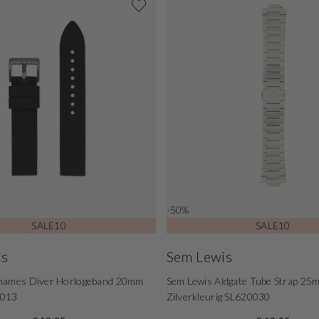
-50%
SALE10
SALE10
is
Sem Lewis
hames Diver Horlogeband 20mm
Sem Lewis Aldgate Tube Strap 25
0013
Zilverkleurig SL620030