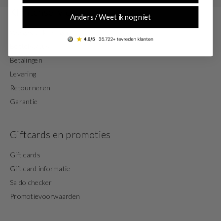
Klantenservice
Anders / Weet ik nog niet
Veelgestelde vragen
Bestelstatus
Betalingen
Levering
Retourneren
Garantie
Giftcards en promoties
Gift cards
Gift card informatie
Saldo checker
Promotievoorwaarden