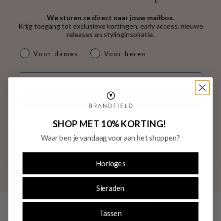
We sturen ze direct naar jouw mailbox.
Krijg toegang tot exclusieve kortingen, early access, nieuwe
releases en stylinginspiratie.
dames & heren
Voor dames
Voor heren
E-mail
INSCHRIJVEN
SHOP MET 10% KORTING!
Bekijk ons
privacybeleid
voor meer informatie over hoe wij jouw gegevens
verwerken. Je kan je op elk moment kosteloos uitschrijven.
Waar ben je vandaag voor aan het shoppen?
Horloges
Sieraden
Tassen