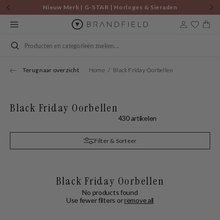
Skip to
Nieuw Merk | G-STAR | Horloges & Sieraden
content
Cart
Search
Terug naar overzicht
Home
Black Friday Oorbellen
Black Friday Oorbellen
430 artikelen
Filter & Sorteer
Black Friday Oorbellen
No products found
Use fewer filters or
remove all