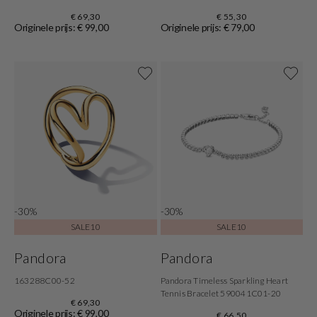
€ 69,30
€ 55,30
Originele prijs: € 99,00
Originele prijs: € 79,00
-30%
-30%
SALE10
SALE10
Pandora
Pandora
163288C00-52
Pandora Timeless Sparkling Heart
Tennis Bracelet 590041C01-20
€ 69,30
Originele prijs: € 99,00
€ 66,50