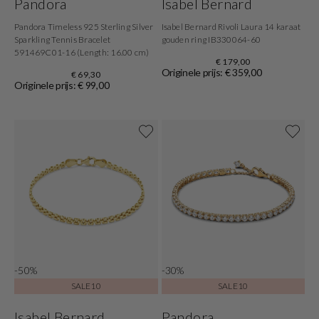
Pandora
Isabel Bernard
Pandora Timeless 925 Sterling Silver
Isabel Bernard Rivoli Laura 14 karaat
Sparkling Tennis Bracelet
gouden ring IB330064-60
591469C01-16 (Length: 16.00 cm)
€ 179,00
Originele prijs: € 359,00
€ 69,30
Originele prijs: € 99,00
-50%
-30%
SALE10
SALE10
Isabel Bernard
Pandora