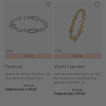
-20%
-71%
SALE10
SALE10
Pandora
Violet Hamden
Pandora Me 925 Sterling Silver Link
Violet Hamden Sisterhood Lunar 925
Chain Bracelet 599662C00-2
Sterling Zilveren Gold Plated Ring
gedraaid VH13030G-50
€ 55,20
Originele prijs: € 69,00
€ 14,00
Originele prijs: € 49,00