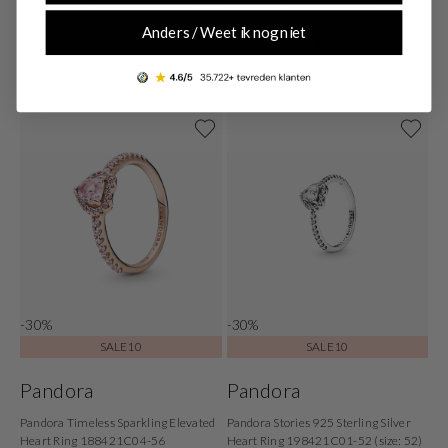
IB320101-A (Letter A)
€ 104,30
Anders / Weet ik nog niet
Originele prijs: € 149,00
€ 139,00
Originele prijs: € 199,00
-30%
-30%
SALE10
SALE10
Pandora
Pandora
Pandora Timeless Sparkling Elevated
Pandora Stories 925 Sterling Silver
Heart Ring 188421C04-56
Heart Ring 198421C01-52 (size: 52)