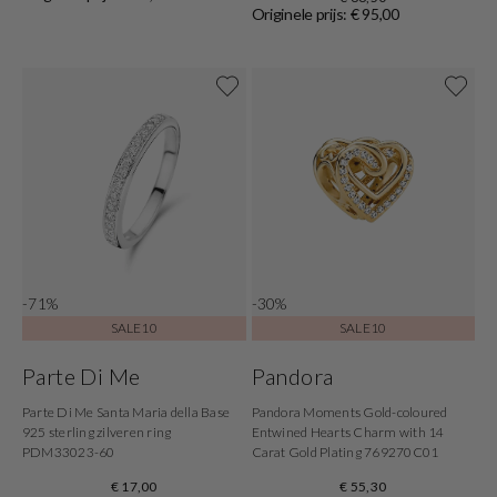
Originele prijs: € 95,00
-71%
-30%
SALE10
SALE10
Parte Di Me
Pandora
Parte Di Me Santa Maria della Base
Pandora Moments Gold-coloured
925 sterling zilveren ring
Entwined Hearts Charm with 14
PDM33023-60
Carat Gold Plating 769270C01
€ 17,00
€ 55,30