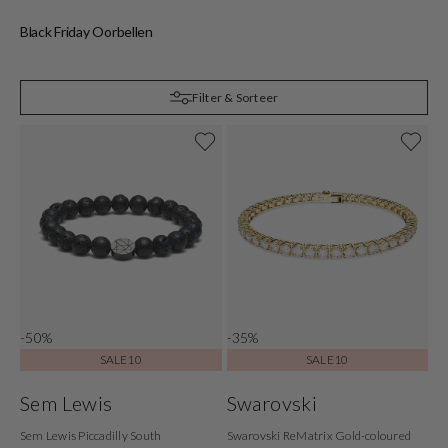
Black Friday Oorbellen
B
Filter & Sorteer
-50%
-35%
SALE10
SALE10
Sem Lewis
Swarovski
Sem Lewis Piccadilly South
Swarovski ReMatrix Gold-coloured