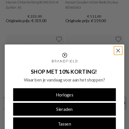
Marais Chloé Ketting IB340134-A
Karaat Gouden Initial Bedel Kubus
(Letter: A)
IB340043
€ 223,00
€ 111,00
Originele prijs: € 319,00
Originele prijs: € 159,00
SHOP MET 10% KORTING!
Waar ben je vandaag voor aan het shoppen?
Horloges
-30%
-30%
SALE10
SALE10
Sieraden
Isabel Bernard
Pandora
Tassen
Isabel Bernard Le Marais Rachel 14
Pandora Me Bracelet 569662C00-
Karaat Gouden Initial Armband
4with14 Carat Gold Plating