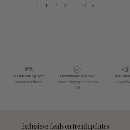
1
2
3
…
73
Betaal zoals je wilt
Uitstekende reviews
Snelle leverin
vooraf of achteraf
Trusted Shops geeft ons een
1-2 werkdagen
4.53
Exclusieve deals en trendupdates