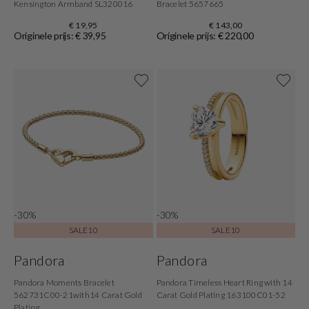
Kensington Armband SL320016
Bracelet 5657665
€ 19,95
€ 143,00
Originele prijs: € 39,95
Originele prijs: € 220,00
-30%
-30%
SALE10
SALE10
Pandora
Pandora
Pandora Moments Bracelet
Pandora Timeless Heart Ring with 14
562731C00-21with14 Carat Gold
Carat Gold Plating 163100C01-52
Plating