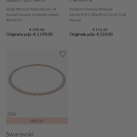
Isabel Bernard Aidee Rosine 14
Pandora Timeless Bracelet
Karaat Gouden Schakelarmband
561469C01-20with14 Carat Gold
IB320137
Plating
€ 599,00
€ 111,30
Originele prijs: € 1.199,00
Originele prijs: € 159,00
Shop now
-35%
SALE10
Swarovski