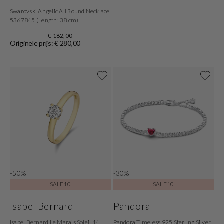
Swarovski Angelic All Round Necklace
5367845 (Length: 38 cm)
€ 182,00
Originele prijs: € 280,00
-50%
-30%
SALE10
SALE10
Isabel Bernard
Pandora
Isabel Bernard Le Marais Soleil 14
Pandora Timeless 925 Sterling Silver