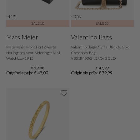
-41%
-40%
SALE10
SALE10
Mats Meier
Valentino Bags
Mats Meier Mont Fort Zwarte
Valentino Bags Divina Black & Gold
Horlogebox voor 6 Horloges MM-
Crossbody Bag
Watchbox-1915
VBS1R403GNERO/GOLD
€ 29,00
€ 47,99
Originele prijs: € 49,00
Originele prijs: € 79,99
Shop nu