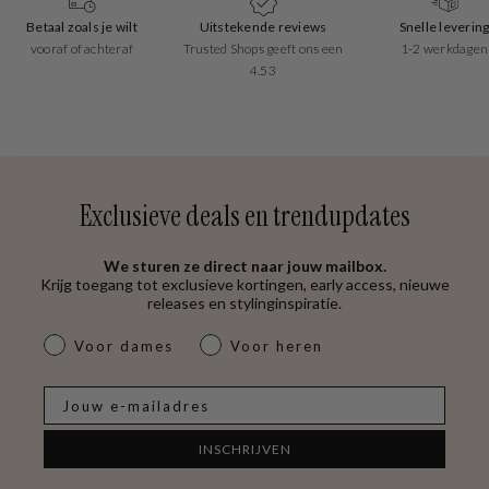
Betaal zoals je wilt
Uitstekende reviews
Snelle leverin
vooraf of achteraf
Trusted Shops geeft ons een
1-2 werkdagen
4.53
Exclusieve deals en trendupdates
We sturen ze direct naar jouw mailbox.
Krijg toegang tot exclusieve kortingen, early access, nieuwe
releases en stylinginspiratie.
dames & heren
Voor dames
Voor heren
E-mail
INSCHRIJVEN