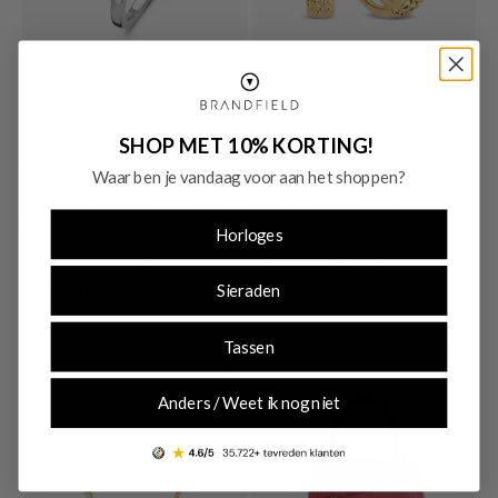
-81%
-30%
SALE10
SALE10
SHOP MET 10% KORTING!
Parte Di Me
Isabel Bernard
Waar ben je vandaag voor aan het shoppen?
Parte Di Me Ponte Vecchio Sofia 925
Isabel Bernard Rivoli Laura 14 karaat
sterling zilveren ring PDM1300008-
gouden oorringen IB360142
Horloges
50
€ 209,00
Originele prijs: € 299,00
€ 11,00
Originele prijs: € 59,00
Sieraden
Tassen
Anders / Weet ik nog niet