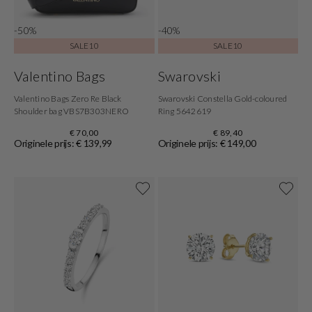
-50%
-40%
SALE10
SALE10
Valentino Bags
Swarovski
Valentino Bags Zero Re Black
Swarovski Constella Gold-coloured
Shoulder bag VBS7B303NERO
Ring 5642619
€ 70,00
€ 89,40
Originele prijs: € 139,99
Originele prijs: € 149,00