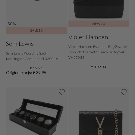
-50%
NEW20
SALE10
Violet Hamden
Sem Lewis
Violet Hamden Essential Bag Zwarte
Schoudertas met 13 inch Laptopvak
Sem Lewis Piccadilly South
VH25034
Kensington Armband SL320016
€ 109,00
€ 19,95
Originele prijs: € 39,95