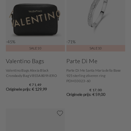
-45%
-71%
SALE10
SALE10
Valentino Bags
Parte Di Me
Valentino Bags Alexia Black
Parte Di Me Santa Maria della Base
Crossbody Bag VBS5A809NERO
925 sterling zilveren ring
PDM33023-60
€ 71,49
Originele prijs: € 129,99
€ 17,00
Originele prijs: € 59,00
Shop now