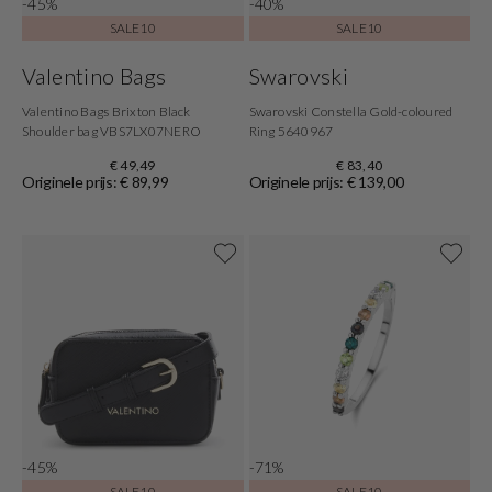
-45%
-40%
SALE10
SALE10
Valentino Bags
Swarovski
Valentino Bags Brixton Black
Swarovski Constella Gold-coloured
Shoulder bag VBS7LX07NERO
Ring 5640967
€ 49,49
€ 83,40
Originele prijs: € 89,99
Originele prijs: € 139,00
-45%
-71%
SALE10
SALE10