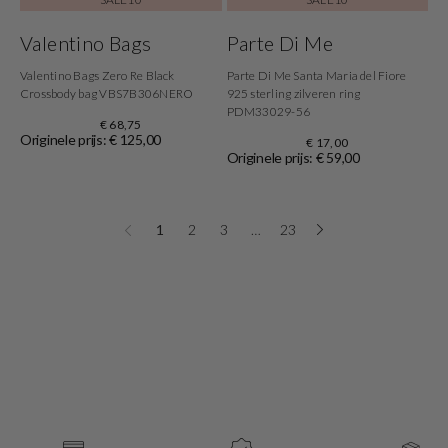
Valentino Bags
Parte Di Me
Valentino Bags Zero Re Black
Parte Di Me Santa Maria del Fiore
Crossbody bag VBS7B306NERO
925 sterling zilveren ring
PDM33029-56
€ 68,75
Originele prijs: € 125,00
€ 17,00
Originele prijs: € 59,00
1
2
3
…
23