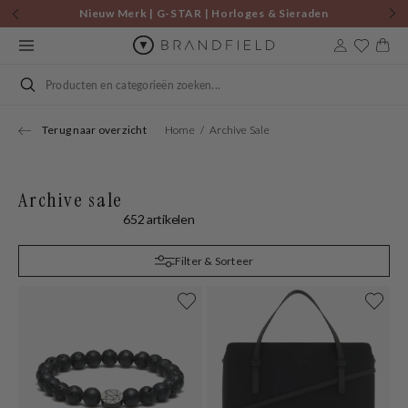
Skip to
Nieuw Merk | G-STAR | Horloges & Sieraden
content
Cart
Search
Terug naar overzicht
Home
Archive Sale
Archive sale
652 artikelen
Filter & Sorteer