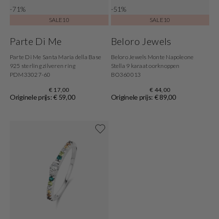
-71%
-51%
SALE10
SALE10
Parte Di Me
Beloro Jewels
Parte Di Me Santa Maria della Base
Beloro Jewels Monte Napoleone
925 sterling zilveren ring
Stella 9 karaat oorknoppen
PDM33027-60
BO360013
€ 17,00
€ 44,00
Originele prijs: € 59,00
Originele prijs: € 89,00
Shop nu